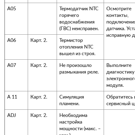
А05
Термодатчик NTC
Осмотрите
горячего
контакты,
водоснабжения
подключени
(ГВС) неисправен.
датчика. Ус
исправную д
А06
Карт. 2.
Термистор
отопления NTC
вышел из строя.
А07
Карт. 2.
Не произошло
Выполните
размыкания реле.
диагностику
электронног
модуля.
А 11
Карт. 2.
Симуляция
Обратитесь 
пламени.
сервисный ц
ADJ
Карт. 2.
Необходима
настройка
мощности (макс. –