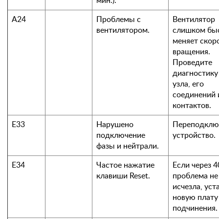
мин.).
А24
Проблемы с
Вентилятор
вентилятором.
слишком бы
меняет скор
вращения.
Проведите
диагностику
узла, его
соединений 
контактов.
Е33
Нарушено
Переподклю
подключение
устройство.
фазы и нейтрали.
Е34
Частое нажатие
Если через 4
клавиши Reset.
проблема не
исчезла, уст
новую плату
подчинения.