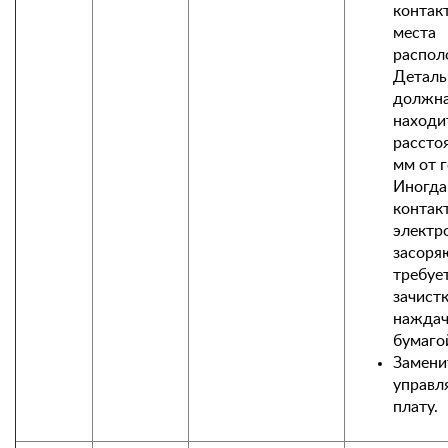
контак
места
распол
Деталь
должн
находи
рассто
мм от г
Иногда
контак
электр
засоря
требуе
зачист
нажда
бумаго
Замени
управ
плату.