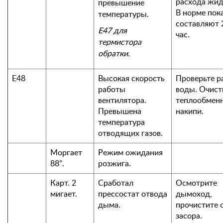
расхода жид
превышение
В норме пок
температуры.
составляют 2
Е47 для
час.
термистора
обратки.
Е48
Высокая скорость
Проверьте р
работы
воды. Очист
вентилятора.
теплообменн
Превышена
накипи.
температура
отводящих газов.
Моргает
Режим ожидания
88°.
розжига.
Карт. 2
Сработал
Осмотрите
мигает.
прессостат отвода
дымоход,
дыма.
прочистите 
засора.