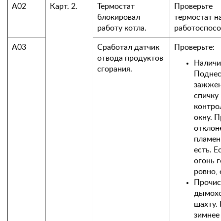
А02
Карт. 2.
Термостат
Проверьте
блокировал
термостат н
работу котла.
работоспосо
А03
Сработал датчик
Проверьте:
отвода продуктов
Наличи
сгорания.
Поднес
зажже
спичку 
контро
окну. 
отклон
пламен
есть. Е
огонь 
ровно, 
Прочис
дымох
шахту. 
зимнее