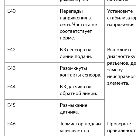
Е40
Перепады
Установите
напряжения в
стабилизато
сети. Частота не
напряжения.
соответствует
норме.
Е42
КЗ сенсора на
Выполните
линии подачи.
диагностику
разъемов, де
Е43
Разомкнуты
замену
контакты сенсора.
неисправног
элемента.
Е44
КЗ датчика на
обратной линии.
Е45
Размыкание
датчика.
Е46
Термистор подачи
Проверьте
правильност
указывает на