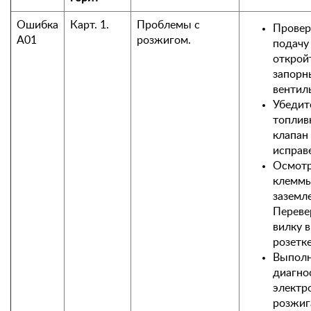
Ошибка
Карт. 1.
Проблемы с
Провер
А01
розжигом.
подачу 
открой
запорн
вентил
Убедите
топлив
клапан
исправ
Осмот
клемм
заземл
Переве
вилку в
розетке
Выпол
диагно
электр
розжига