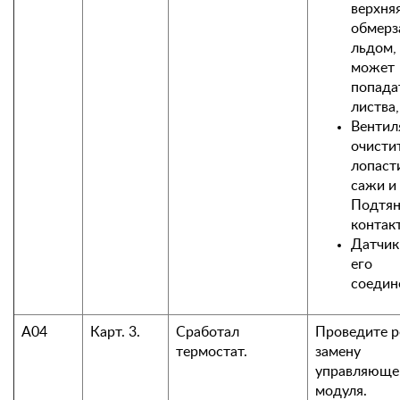
верхняя
обмерз
льдом,
может
попадат
листва,
Вентил
очисти
лопаст
сажи и
Подтян
контак
Датчик
его
соедин
А04
Карт. 3.
Сработал
Проведите р
термостат.
замену
управляюще
модуля.