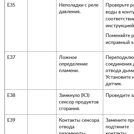
Е35
Неполадки с реле
Проверьте р
давления.
воды в конту
соответстви
инструкцией
Поменяйте р
исправный э
Е37
Ложное
Переподклю
определение
соединения 
пламени.
отвода дыма
Установите 
датчик.
Е38
Замкнуло (КЗ)
Проведите з
сенсор продуктов
сгорания.
Е39
Контакты сенсора
Замените пр
отвода
подтяните
разомкнуты.
контакты.