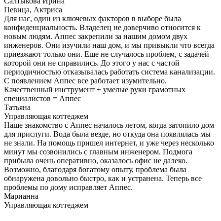
Салтыкова Ирина
Певица, Актриса
Для нас, один из ключевых факторов в выборе была
конфиденциальность. Владелец не доверчиво относится к
новым людям. Аппес закрепили за нашим домом двух
инженеров. Они изучили наш дом, и мы привыкли что всегда
приезжают только они. Еще не случалось проблем, с задачей
которой они не справились. До этого у нас с частой
периодичностью отказывалась работать система канализации.
С появлением Аппес все работает изумительно.
Качественный инструмент + умелые руки грамотных
специалистов = Аппес
Татьяна
Управляющая коттеджем
Наше знакомство с Аппес началось летом, когда затопило дом
для прислуги. Вода была везде, но откуда она появлялась мы
не знали. На помощь пришел интернет, и уже через несколько
минут мы созвонились с главным инженером. Подмога
прибыла очень оперативно, оказалось офис не далеко.
Возможно, благодаря богатому опыту, проблема была
обнаружена довольно быстро, как и устранена. Теперь все
проблемы по дому исправляет Аппес.
Марианна
Управляющая коттеджем