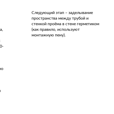
Следующий этап – заделывание
пространства между трубой и
стенкой проёма в стене герметиком
а,
(как правило, используют
монтажную пену).
с
0-
а
но
0